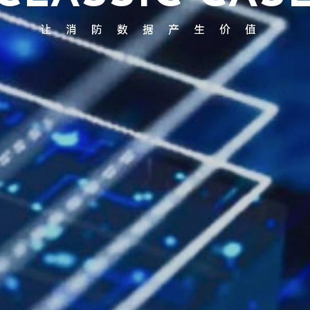
让
消
防
数
据
产
生
价
值