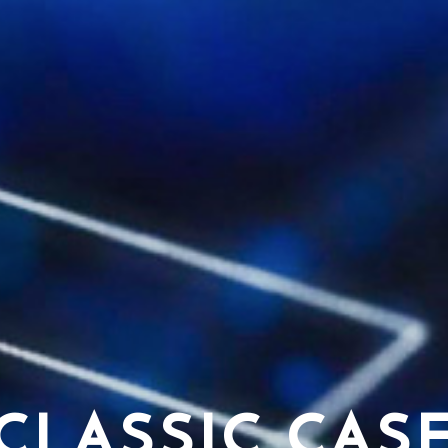
C
L
A
S
S
I
C
C
A
S